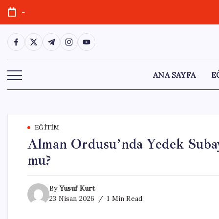
Skip
-
to
content
https://www.facebook.com/
https://twitter.com/
https://t.me/
https://www.instagram.com/
https://youtube.com/
ANA SAYFA
E
EĞITIM
Alman Ordusu’nda Yedek Subayl
mu?
By
Yusuf Kurt
23 Nisan 2026
1 Min Read