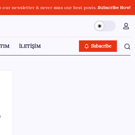
o our newsletter & never miss our best posts.
Subscribe Now!
TIM
İLETİŞİM
Subscribe
SON YAZILAR
ı
YENİ Parti’de çerçeve yasa çatlağı: Hayır
diyeceklerini açıkladılar