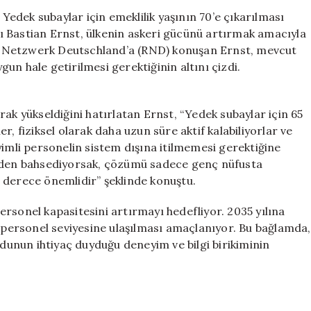
İçin
edek subaylar için emeklilik yaşının 70’e çıkarılması
Emeklilik
anı Bastian Ernst, ülkenin askeri gücünü artırmak amacıyla
Yaşı
ionsNetzwerk Deutschland’a (RND) konuşan Ernst, mevcut
Yükseliyor
un hale getirilmesi gerektiğinin altını çizdi.
mu?
için
ak yükseldiğini hatırlatan Ernst, “Yedek subaylar için 65
ler, fiziksel olarak daha uzun süre aktif kalabiliyorlar ve
yimli personelin sistem dışına itilmemesi gerektiğine
inden bahsediyorsak, çözümü sadece genç nüfusta
 derece önemlidir” şeklinde konuştu.
rsonel kapasitesini artırmayı hedefliyor. 2035 yılına
k personel seviyesine ulaşılması amaçlanıyor. Bu bağlamda,
rdunun ihtiyaç duyduğu deneyim ve bilgi birikiminin