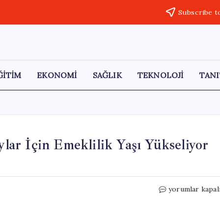
Subscribe t
ĞİTİM
EKONOMİ
SAĞLIK
TEKNOLOJİ
TANI
ar İçin Emeklilik Yaşı Yükseliyor
Alman
yorumlar kapal
Ordusu’nda
Yedek
Subaylar