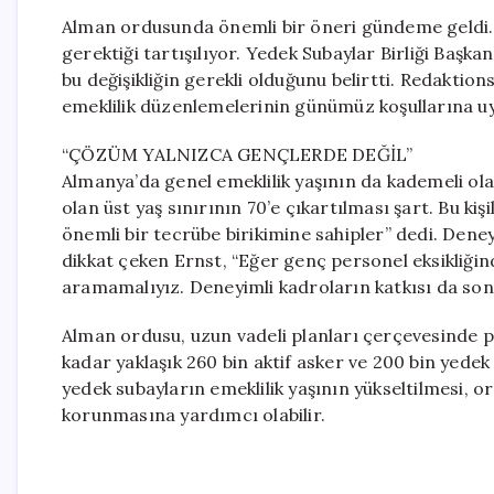
Alman ordusunda önemli bir öneri gündeme geldi. Y
gerektiği tartışılıyor. Yedek Subaylar Birliği Başk
bu değişikliğin gerekli olduğunu belirtti. Redakt
emeklilik düzenlemelerinin günümüz koşullarına uyg
“ÇÖZÜM YALNIZCA GENÇLERDE DEĞİL”
Almanya’da genel emeklilik yaşının da kademeli olar
olan üst yaş sınırının 70’e çıkartılması şart. Bu kişi
önemli bir tecrübe birikimine sahipler” dedi. Dene
dikkat çeken Ernst, “Eğer genç personel eksikliğ
aramamalıyız. Deneyimli kadroların katkısı da son
Alman ordusu, uzun vadeli planları çerçevesinde pe
kadar yaklaşık 260 bin aktif asker ve 200 bin yede
yedek subayların emeklilik yaşının yükseltilmesi, o
korunmasına yardımcı olabilir.