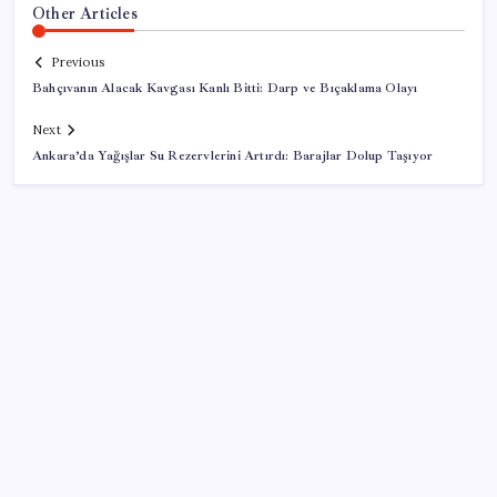
Other Articles
Previous
Bahçıvanın Alacak Kavgası Kanlı Bitti: Darp ve Bıçaklama Olayı
Next
Ankara’da Yağışlar Su Rezervlerini Artırdı: Barajlar Dolup Taşıyor
SON YAZILAR
Muhalefet ikinci çözüm sürecine ne diyor? Aceleye
ve çelişkilere eleştiri, barışa destek