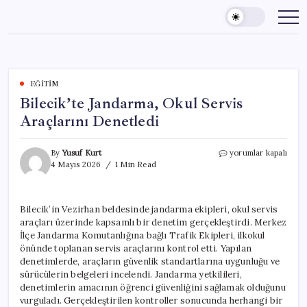
Skip
to
content
EĞITIM
Bilecik’te Jandarma, Okul Servis
Araçlarını Denetledi
Bilecik’te
By
Yusuf Kurt
yorumlar kapalı
Jandarma,
4 Mayıs 2026
1 Min Read
Okul
Servis
Araçlarını
Bilecik’in Vezirhan beldesinde jandarma ekipleri, okul servis
Denetledi
araçları üzerinde kapsamlı bir denetim gerçekleştirdi. Merkez
için
İlçe Jandarma Komutanlığına bağlı Trafik Ekipleri, ilkokul
önünde toplanan servis araçlarını kontrol etti. Yapılan
denetimlerde, araçların güvenlik standartlarına uygunluğu ve
sürücülerin belgeleri incelendi. Jandarma yetkilileri,
denetimlerin amacının öğrenci güvenliğini sağlamak olduğunu
vurguladı. Gerçekleştirilen kontroller sonucunda herhangi bir