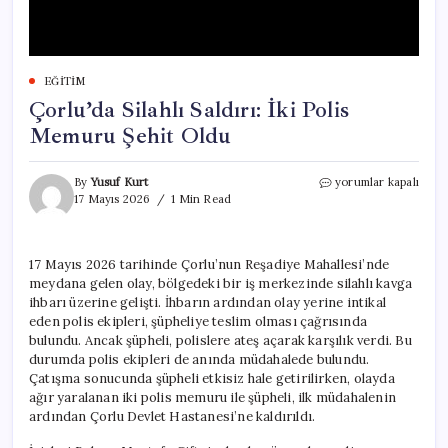
EĞITIM
Çorlu’da Silahlı Saldırı: İki Polis
Memuru Şehit Oldu
Çorlu’da
By
Yusuf Kurt
yorumlar kapalı
Silahlı
17 Mayıs 2026
1 Min Read
Saldırı:
İki
Polis
17 Mayıs 2026 tarihinde Çorlu’nun Reşadiye Mahallesi’nde
Memuru
meydana gelen olay, bölgedeki bir iş merkezinde silahlı kavga
Şehit
Oldu
ihbarı üzerine gelişti. İhbarın ardından olay yerine intikal
için
eden polis ekipleri, şüpheliye teslim olması çağrısında
bulundu. Ancak şüpheli, polislere ateş açarak karşılık verdi. Bu
durumda polis ekipleri de anında müdahalede bulundu.
Çatışma sonucunda şüpheli etkisiz hale getirilirken, olayda
ağır yaralanan iki polis memuru ile şüpheli, ilk müdahalenin
ardından Çorlu Devlet Hastanesi’ne kaldırıldı.