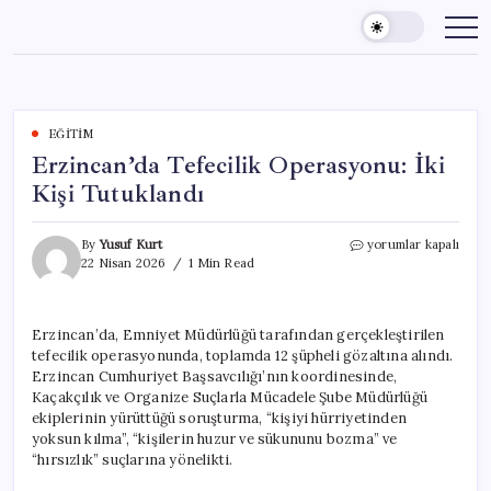
Skip
to
content
EĞITIM
Erzincan’da Tefecilik Operasyonu: İki
Kişi Tutuklandı
Erzincan’da
By
Yusuf Kurt
yorumlar kapalı
Tefecilik
22 Nisan 2026
1 Min Read
Operasyonu:
İki
Kişi
Erzincan’da, Emniyet Müdürlüğü tarafından gerçekleştirilen
Tutuklandı
tefecilik operasyonunda, toplamda 12 şüpheli gözaltına alındı.
için
Erzincan Cumhuriyet Başsavcılığı’nın koordinesinde,
Kaçakçılık ve Organize Suçlarla Mücadele Şube Müdürlüğü
ekiplerinin yürüttüğü soruşturma, “kişiyi hürriyetinden
yoksun kılma”, “kişilerin huzur ve sükununu bozma” ve
“hırsızlık” suçlarına yönelikti.