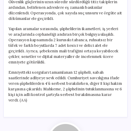
Güvenlik güçlerinin uzun süredir sürdürdüğü titiz takiplerin
ardından, belirlenen adreslere eş zamanlı baskınlar
düzenlendi. Operasyonda, çok sayıda suç unsuru ve örgüte ait
dökümanlar ele geçirildi.
Yapılan aramalar sırasında, şüphelilerin ikametleri, iş yerleri
ve araçlarında cephaneliği andıran birçok bulguya ulaşıldı.
Operasyon kapsamında 2 kurusıkı tabanca, ruhsatsız bir
tüfek ve farklı boyutlarda 7 adet kesici ve delici alet ele
geçirildi. Ayrıca, şebekenin mali trafiğini ortaya koyabilecek
çekler, senetler ve dijital materyaller de incelenmek üzere
emniyete götürüldü.
Emniyetteki sorguları tamamlanan 12 şüpheli, sabah
saatlerinde adliyeye sevk edildi. Cumhuriyet savcılığına ifade
veren şüphelilerden 4’ü serbest bırakılırken, diğer 8 kişi hakim
karşısına çıkarıldı. Mahkeme, 2 şüphelinin tutuklanmasına ve 6
kişi için adli kontrol şartıyla serbest bırakılmasına karar
verdi. (AA)