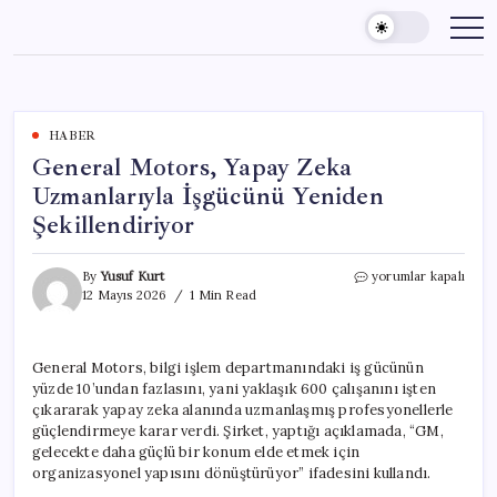
Skip
to
content
HABER
General Motors, Yapay Zeka
Uzmanlarıyla İşgücünü Yeniden
Şekillendiriyor
General
By
Yusuf Kurt
yorumlar kapalı
Motors,
12 Mayıs 2026
1 Min Read
Yapay
Zeka
Uzmanlarıyla
General Motors, bilgi işlem departmanındaki iş gücünün
İşgücünü
yüzde 10’undan fazlasını, yani yaklaşık 600 çalışanını işten
Yeniden
Şekillendiriyor
çıkararak yapay zeka alanında uzmanlaşmış profesyonellerle
için
güçlendirmeye karar verdi. Şirket, yaptığı açıklamada, “GM,
gelecekte daha güçlü bir konum elde etmek için
organizasyonel yapısını dönüştürüyor” ifadesini kullandı.