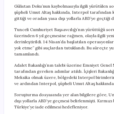
Gülistan Doku’nun kaybolmasıyla ilgili yürütülen 
şüpheli Umut Altaş hakkında, Interpol tarafından kır
gittiği ve oradan yasa dışı yollarla ABD’ye geçtiği d
Tunceli Cumhuriyet Başsavcılığı’nın yürüttüğü so
üzerinden 6 yıl geçmesine rağmen, olayla ilgili yeni
derinleştirildi. 14 Nisan’da başlatılan operasyonlar
yok etme” gibi suçlardan tutuklandı. Bu süreçte yu
tamamlandı.
Adalet Bakanlığı’nın talebi üzerine Emniyet Gene
tarafından gereken adımlar atıldı. İçişleri Bakanlı
Meksika olmak üzere, bölgedeki Interpol birimlerin
ve ardından Interpol, şüpheli Umut Altaş hakkında 
Soruşturma dosyasında yer alan bilgilere göre, Um
dışı yollarla ABD’ye geçmesi belirlenmişti. Kırmızı 
Türkiye’ye iade edilmesi hedefleniyor.