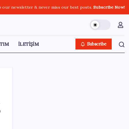
o our newsletter & never miss our best posts.
Subscribe Now!
TIM
İLETİŞİM
Subscribe
SON YAZILAR
ı
Türk şirketinden Avrupa’ya kritik yatırım:
da
Yeni şirket resmen kuruldu