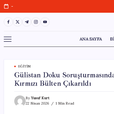
Skip
-
to
content
https://www.facebook.com/
https://twitter.com/
https://t.me/
https://www.instagram.com/
https://youtube.com/
ANA SAYFA
E
EĞITIM
Gülistan Doku Soruşturmasında
Kırmızı Bülten Çıkarıldı
By
Yusuf Kurt
22 Nisan 2026
1 Min Read