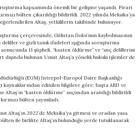
Gelişme:
soruşturma kapsamında önemli bir gelişme yaşandı. Firari
Umut
mızı bülten çıkarıldığı bildirildi. 2022 yılında Meksika’ya
Altaş
eğerlendirilen Altaş, yetkililerin takibinde bulunuyor.
için
Kırmızı
ruşturma çerçevesinde, Gülistan Doku’nun kaybolmasının
Bülten
 deliller ve gizli tanık ifadeleri ışığında soruşturma
Çıkarıldı
 sonucunda 11 şüpheli, “kasten öldürme” ve “suç delillerini
için
rt dışında bulunan Umut Altaş’a yönelik hukuki işlemler de
l Müdürlüğü (EGM) Interpol-Europol Daire Başkanlığı
ğı kaynaklarından edinilen bilgilere göre; başta ABD ve
e Altaş’ın “kasten öldürme” suçundan arandığı bildirildi
kırmızı bülten yayımladı.
ut Altaş’ın 2022’de Meksika’ya gitmesi ve oradan yasa
bülten ile birlikte Altaş’ın bulunduğu yerde tutuklanarak