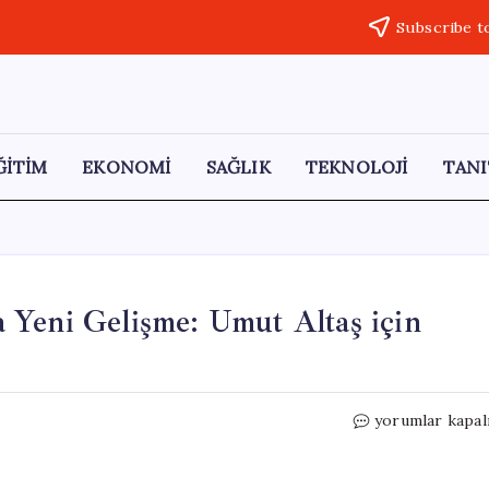
Subscribe t
ĞİTİM
EKONOMİ
SAĞLIK
TEKNOLOJİ
TANI
 Yeni Gelişme: Umut Altaş için
Gülistan
yorumlar kapal
Doku
Soruşturmasın
Yeni