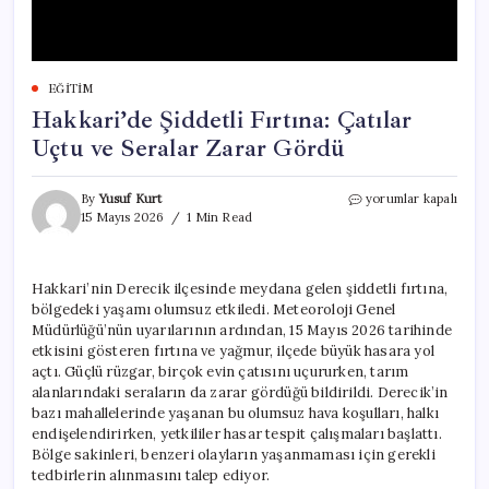
EĞITIM
Hakkari’de Şiddetli Fırtına: Çatılar
Uçtu ve Seralar Zarar Gördü
Hakkari’de
By
Yusuf Kurt
yorumlar kapalı
Şiddetli
15 Mayıs 2026
1 Min Read
Fırtına:
Çatılar
Uçtu
Hakkari’nin Derecik ilçesinde meydana gelen şiddetli fırtına,
ve
bölgedeki yaşamı olumsuz etkiledi. Meteoroloji Genel
Seralar
Zarar
Müdürlüğü’nün uyarılarının ardından, 15 Mayıs 2026 tarihinde
Gördü
etkisini gösteren fırtına ve yağmur, ilçede büyük hasara yol
için
açtı. Güçlü rüzgar, birçok evin çatısını uçururken, tarım
alanlarındaki seraların da zarar gördüğü bildirildi. Derecik’in
bazı mahallelerinde yaşanan bu olumsuz hava koşulları, halkı
endişelendirirken, yetkililer hasar tespit çalışmaları başlattı.
Bölge sakinleri, benzeri olayların yaşanmaması için gerekli
tedbirlerin alınmasını talep ediyor.