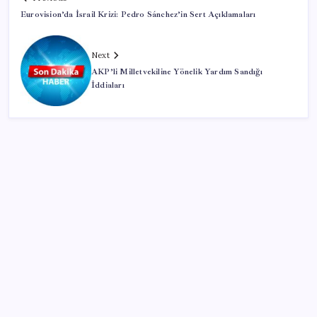
Eurovision’da İsrail Krizi: Pedro Sánchez’in Sert Açıklamaları
Next
AKP’li Milletvekiline Yönelik Yardım Sandığı
İddiaları
SON YAZILAR
Resmi Gazete’de bugün (08.08.2026)
Google Messages’a Yeni Uzun Basma Menüsü Geldi