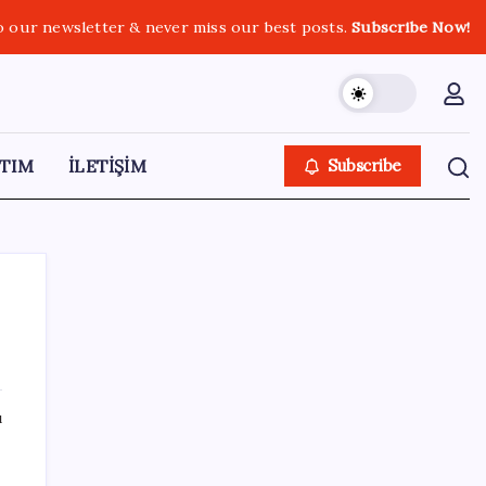
o our newsletter & never miss our best posts.
Subscribe Now!
TIM
İLETİŞİM
Subscribe
SON YAZILAR
ı
Resmi Gazete’de bugün (08.08.2026)