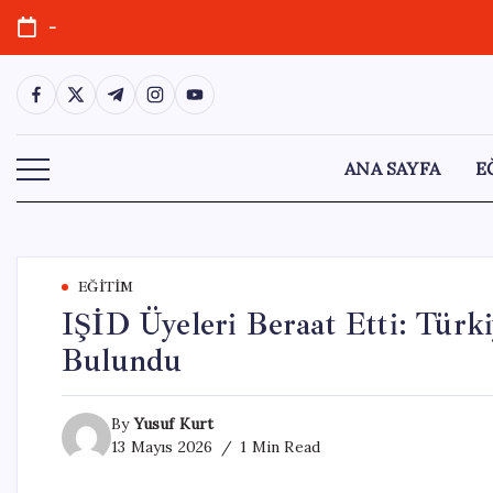
Skip
-
to
content
https://www.facebook.com/
https://twitter.com/
https://t.me/
https://www.instagram.com/
https://youtube.com/
ANA SAYFA
E
EĞITIM
IŞİD Üyeleri Beraat Etti: Türk
Bulundu
By
Yusuf Kurt
13 Mayıs 2026
1 Min Read