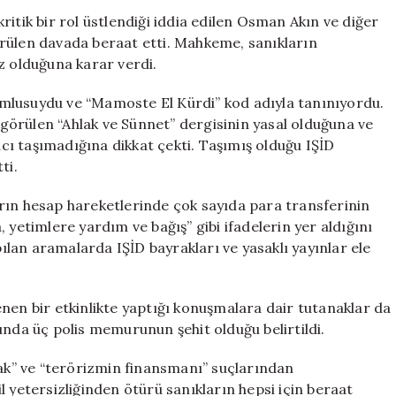
Türkiye
itik bir rol üstlendiği iddia edilen Osman Akın ve diğer
Sorumluluğu
rülen davada beraat etti. Mahkeme, sanıkların
İddiası
z olduğuna karar verdi.
Yetersiz
Bulundu
mlusuydu ve “Mamoste El Kürdi” kod adıyla tanınıyordu.
için
örülen “Ahlak ve Sünnet” dergisinin yasal olduğuna ve
ı taşımadığına dikkat çekti. Taşımış olduğu IŞİD
ti.
rın hesap hareketlerinde çok sayıda para transferinin
 yetimlere yardım ve bağış” gibi ifadelerin yer aldığını
pılan aramalarda IŞİD bayrakları ve yasaklı yayınlar ele
nen bir etkinlikte yaptığı konuşmalara dair tutanaklar da
unda üç polis memurunun şehit olduğu belirtildi.
mak” ve “terörizmin finansmanı” suçlarından
 yetersizliğinden ötürü sanıkların hepsi için beraat