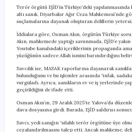
Terör örgütü IŞİD’in Türkiye’deki yapılanmasında kr
altı sanık, Diyarbakır Ağır Ceza Mahkemesi’nde gö
suçlamalarına dayanak oluşturan delillerin yetersi
İddialara göre, Osman Akın, örgütün Türkiye soru
Akın, mahkemede yaptığı savunmada, IŞİD’e yakın g
Youtube kanalındaki içeriklerinin propaganda amac
yüzüğünün sadece Allah ismini barındırdığını belirt
Savcılık ise, MASAK raporlarına dayanarak sanıkla
bulunduğunu ve bu işlemler arasında “infak, sadaka,
vurguladı. Ayrıca, sanıkların ev ve iş yerlerinde ya
geçirildiğini de ifade etti.
Osman Akın’ın, 29 Aralık 2025’te Yalova’da düzenle
dava dosyasına girdi. Burada, IŞİD saldırısı sonuc
Savcı, yedi sanığın “silahlı terör örgütüne üye ol
cezalandırılmasını talep etti. Ancak mahkeme, delil