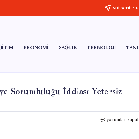
Subscribe t
ĞİTİM
EKONOMİ
SAĞLIK
TEKNOLOJİ
TANI
iye Sorumluluğu İddiası Yetersiz
IŞİD
yorumlar kapal
Üyeleri
Beraat
Etti: