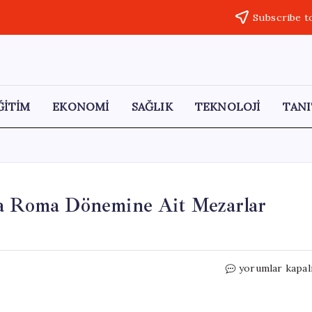
Subscribe t
ĞİTİM
EKONOMİ
SAĞLIK
TEKNOLOJİ
TANI
da Roma Dönemine Ait Mezarlar
Kırıkhan’da
yorumlar kapal
Kazı
Çalışmalarında
Roma