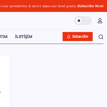
o our newsletter & never miss our best posts.
Subscribe Now!
TIM
İLETİŞİM
Subscribe
SON YAZILAR
ı
Türk şirketinden Avrupa’ya kritik yatırım:
Yeni şirket resmen kuruldu