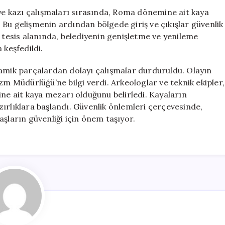
Dönemine
iye kazı çalışmaları sırasında, Roma dönemine ait kaya
Ait
Bu gelişmenin ardından bölgede giriş ve çıkışlar güvenlik
Mezarlar
l tesis alanında, belediyenin genişletme ve yenileme
Ortaya
 keşfedildi.
Çıktı
için
ramik parçalardan dolayı çalışmalar durduruldu. Olayın
zm Müdürlüğü’ne bilgi verdi. Arkeologlar ve teknik ekipler,
 ait kaya mezarı olduğunu belirledi. Kayaların
ırlıklara başlandı. Güvenlik önlemleri çerçevesinde,
aşların güvenliği için önem taşıyor.