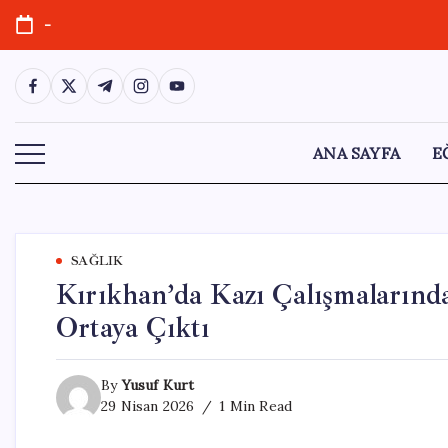
Skip
-
to
content
https://www.facebook.com/
https://twitter.com/
https://t.me/
https://www.instagram.com/
https://youtube.com/
ANA SAYFA
E
SAĞLIK
Kırıkhan’da Kazı Çalışmaların
Ortaya Çıktı
By
Yusuf Kurt
29 Nisan 2026
1 Min Read