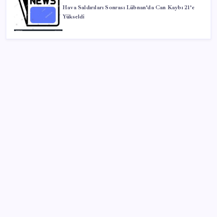
Hava Saldırıları Sonrası Lübnan’da Can Kaybı 21’e
Yükseldi
SON YAZILAR
Türk şirketinden Avrupa’ya kritik yatırım: Yeni şirket
resmen kuruldu
Milyonların Gözü TBMM’de: Kademeli emeklilik
çıkacak mı, kimleri kapsıyor?
Muhalefet ikinci çözüm sürecine ne diyor? Aceleye
ve çelişkilere eleştiri, barışa destek