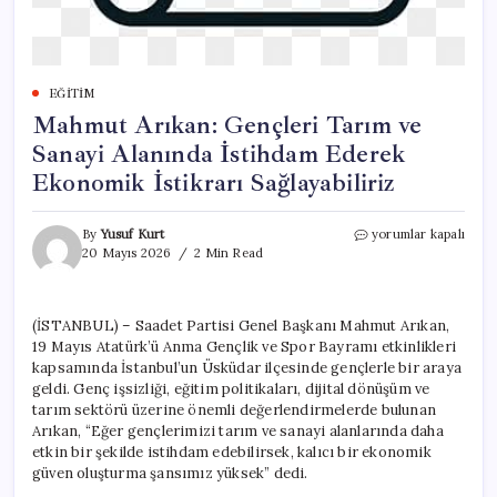
EĞITIM
Mahmut Arıkan: Gençleri Tarım ve
Sanayi Alanında İstihdam Ederek
Ekonomik İstikrarı Sağlayabiliriz
Mahmut
By
Yusuf Kurt
yorumlar kapalı
Arıkan:
20 Mayıs 2026
2 Min Read
Gençleri
Tarım
ve
(İSTANBUL) – Saadet Partisi Genel Başkanı Mahmut Arıkan,
Sanayi
19 Mayıs Atatürk’ü Anma Gençlik ve Spor Bayramı etkinlikleri
Alanında
İstihdam
kapsamında İstanbul’un Üsküdar ilçesinde gençlerle bir araya
Ederek
geldi. Genç işsizliği, eğitim politikaları, dijital dönüşüm ve
Ekonomik
tarım sektörü üzerine önemli değerlendirmelerde bulunan
İstikrarı
Arıkan, “Eğer gençlerimizi tarım ve sanayi alanlarında daha
Sağlayabiliriz
etkin bir şekilde istihdam edebilirsek, kalıcı bir ekonomik
için
güven oluşturma şansımız yüksek” dedi.