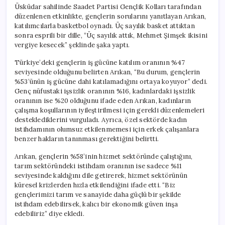
Üsküdar sahilinde Saadet Partisi Gençlik Kolları tarafından
düzenlenen etkinlikte, gençlerin sorularını yanıtlayan Arıkan,
katılımcılarla basketbol oynadı. Üç sayılık basket attıktan
sonra esprili bir dille, “Üç sayılık attık, Mehmet Şimşek ikisini
vergiye kesecek” şeklinde şaka yaptı.
Türkiye’deki gençlerin iş gücüne katılım oranının %47
seviyesinde olduğunu belirten Arıkan, “Bu durum, gençlerin
%53’ünün iş gücüne dahi katılamadığını ortaya koyuyor” dedi.
Genç nüfustaki işsizlik oranının %16, kadınlardaki işsizlik
oranının ise %20 olduğunu ifade eden Arıkan, kadınların
çalışma koşullarının iyileştirilmesi için gerekli düzenlemeleri
desteklediklerini vurguladı. Ayrıca, özel sektörde kadın
istihdamının olumsuz etkilenmemesi için erkek çalışanlara
benzer hakların tanınması gerektiğini belirtti.
Arıkan, gençlerin %58’inin hizmet sektöründe çalıştığını,
tarım sektöründeki istihdam oranının ise sadece %11
seviyesinde kaldığını dile getirerek, hizmet sektörünün
küresel krizlerden hızla etkilendiğini ifade etti. “Biz
gençlerimizi tarım ve sanayide daha güçlü bir şekilde
istihdam edebilirsek, kalıcı bir ekonomik güven inşa
edebiliriz” diye ekledi.