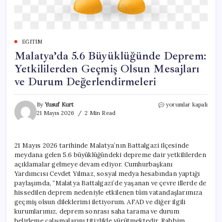
EĞITIM
Malatya’da 5.6 Büyüklüğünde Deprem:
Yetkililerden Geçmiş Olsun Mesajları
ve Durum Değerlendirmeleri
Malatya’da
By
Yusuf Kurt
yorumlar kapalı
5.6
21 Mayıs 2026
2 Min Read
Büyüklüğünde
Deprem:
Yetkililerden
21 Mayıs 2026 tarihinde Malatya’nın Battalgazi ilçesinde
Geçmiş
meydana gelen 5.6 büyüklüğündeki depreme dair yetkililerden
Olsun
Mesajları
açıklamalar gelmeye devam ediyor. Cumhurbaşkanı
ve
Yardımcısı Cevdet Yılmaz, sosyal medya hesabından yaptığı
Durum
paylaşımda, “Malatya Battalgazi’de yaşanan ve çevre illerde de
Değerlendirmeleri
hissedilen deprem nedeniyle etkilenen tüm vatandaşlarımıza
için
geçmiş olsun dileklerimi iletiyorum. AFAD ve diğer ilgili
kurumlarımız, deprem sonrası saha tarama ve durum
belirleme çalışmalarını titizlikle yürütmektedir. Rabbim,