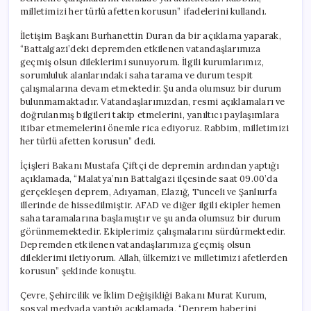
milletimizi her türlü afetten korusun” ifadelerini kullandı.
İletişim Başkanı Burhanettin Duran da bir açıklama yaparak,
“Battalgazi’deki depremden etkilenen vatandaşlarımıza
geçmiş olsun dileklerimi sunuyorum. İlgili kurumlarımız,
sorumluluk alanlarındaki saha tarama ve durum tespit
çalışmalarına devam etmektedir. Şu anda olumsuz bir durum
bulunmamaktadır. Vatandaşlarımızdan, resmi açıklamaları ve
doğrulanmış bilgileri takip etmelerini, yanıltıcı paylaşımlara
itibar etmemelerini önemle rica ediyoruz. Rabbim, milletimizi
her türlü afetten korusun” dedi.
İçişleri Bakanı Mustafa Çiftçi de depremin ardından yaptığı
açıklamada, “Malatya’nın Battalgazi ilçesinde saat 09.00’da
gerçekleşen deprem, Adıyaman, Elazığ, Tunceli ve Şanlıurfa
illerinde de hissedilmiştir. AFAD ve diğer ilgili ekipler hemen
saha taramalarına başlamıştır ve şu anda olumsuz bir durum
görünmemektedir. Ekiplerimiz çalışmalarını sürdürmektedir.
Depremden etkilenen vatandaşlarımıza geçmiş olsun
dileklerimi iletiyorum. Allah, ülkemizi ve milletimizi afetlerden
korusun” şeklinde konuştu.
Çevre, Şehircilik ve İklim Değişikliği Bakanı Murat Kurum,
sosyal medyada yaptığı açıklamada, “Deprem haberini