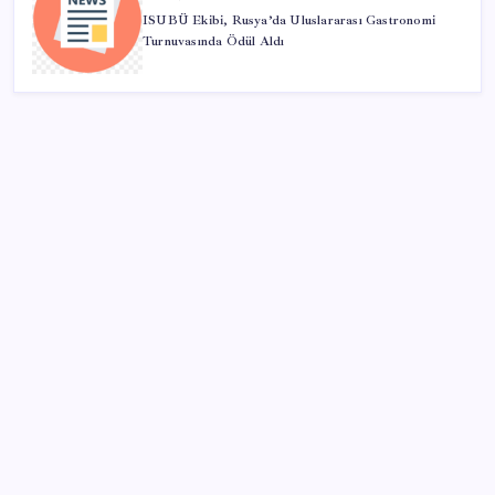
ISUBÜ Ekibi, Rusya’da Uluslararası Gastronomi
Turnuvasında Ödül Aldı
SON YAZILAR
Türk şirketinden Avrupa’ya kritik yatırım: Yeni şirket
resmen kuruldu
Milyonların Gözü TBMM’de: Kademeli emeklilik
çıkacak mı, kimleri kapsıyor?
Muhalefet ikinci çözüm sürecine ne diyor? Aceleye