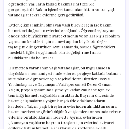
öğrenciler, yaşlıların kişisel bakımlarını titizlikle
gerçekleştirdi. Bakım işlemleri tamamlandıktan sonra, yaşlı
vatandaşlar tekrar evlerine geri götürüldü.
Evden çıkma imkânı olmayan yaşlı bireyler için ise bakım
hizmetleri doğrudan evlerinde sağlandı. Öğrenciler, bayram
öncesinde büyüklerini ziyaret etmenin ve onlara kişisel bakım
yapmanın kendileri için manevi açıdan büyük bir değer
taşıdığını dile getirdiler. Aynı zamanda, okulda öğrendikleri
mesleki bilgileri uygulamalı olarak geliştirme fırsatı
bulduklarını da belirttiler.
Hizmetten yararlanan yaşlı vatandaşlar, bu uygulamadan
duydukları memnuniyeti ifade ederek, projeye katkıda bulunan
kurumlar ve öğrenciler için teşekkürlerini ilettiler. Sosyal
Yardımlaşma ve Dayanışma Vakfı personeli Evren Osman
Yalçın, proje kapsamında şimdiye kadar 280 hane için ev
temizliği hizmeti sağladıklarını aktardı. Bayram öncesinde
bakım çalışmalarına yoğun bir şekilde odaklandıklarını
kaydeden Yalçın, yaşlı bireylerin evlerinden alındıktan sonra
bakım merkezine götürüldüğünü ve işlemler sonrasında tekrar
evlerine bırakıldıklarını ifade etti. Ayrıca, evlerinden
çıkamayan yaşlıların bayram tıraşları için evlerinde ziyaret
edilerek bakım hizmeti alacaklarını da sözlerine ekledi.