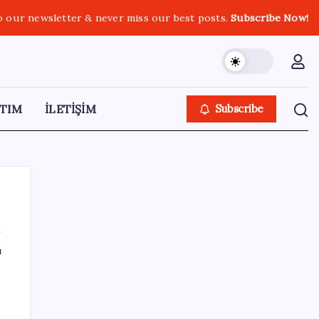
o our newsletter & never miss our best posts.
Subscribe Now!
TIM
İLETİŞİM
Subscribe
ı
SON YAZILAR
BDDK’den yatırım araçlarına yeni çerçeve:
Bireysel limitlerde kurallar sil baştan