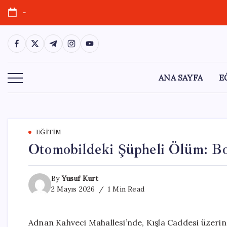
Skip
-
to
content
https://www.facebook.com/
https://twitter.com/
https://t.me/
https://www.instagram.com/
https://youtube.com/
ANA SAYFA
E
EĞITIM
Otomobildeki Şüpheli Ölüm: B
By
Yusuf Kurt
2 Mayıs 2026
1 Min Read
Adnan Kahveci Mahallesi’nde, Kışla Caddesi üzerin