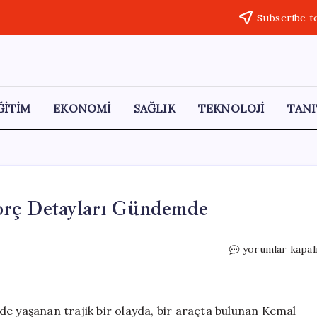
Subscribe t
ĞİTİM
EKONOMİ
SAĞLIK
TEKNOLOJİ
TANI
orç Detayları Gündemde
Otomobildeki
yorumlar kapal
Şüpheli
Ölüm:
Borç
Detayları
de yaşanan trajik bir olayda, bir araçta bulunan Kemal