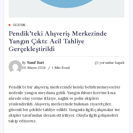
EĞITIM
Pendik’teki Alışveriş Merkezinde
Yangın Çıktı: Acil Tahliye
Gerçekleştirildi
Pendik’teki
By
Yusuf Kurt
yorumlar kapalı
Alışveriş
20 Mayıs 2026
1 Min Read
Merkezinde
Yangın
Çıktı:
Pendik’te bir alışveriş merkezinde henüz belirlenemeyen bir
Acil
nedenle yangın meydana geldi. Yangın ihbarı üzerine kısa
Tahliye
Gerçekleştirildi
sürede olay yerine itfaiye, sağlık ve polis ekipleri
için
yönlendirildi. Alışveriş merkezinde bulunan ziyaretçiler,
güvenli bir şekilde tahliye edildi. Yangınla ilgili çalışmalar ise
ekipler tarafından devam ettiriliyor. Olayla ilgili gelişmeleri
takip ediyoruz.