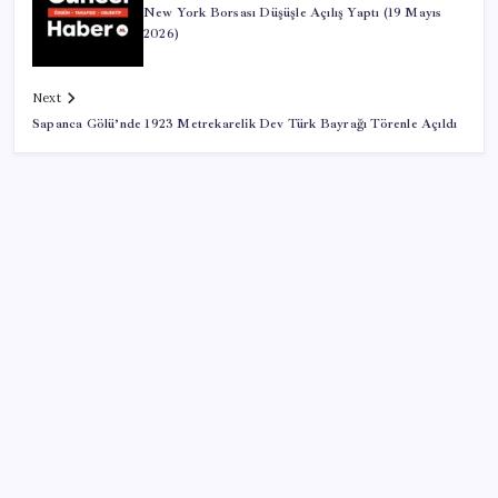
New York Borsası Düşüşle Açılış Yaptı (19 Mayıs
2026)
Next
Sapanca Gölü’nde 1923 Metrekarelik Dev Türk Bayrağı Törenle Açıldı
SON YAZILAR
Google Maps’e Gelen Ask Maps Özelliği Neler
Sunuyor?
ASELSAN TOLUN P Testini Tamamladı: Sığınak