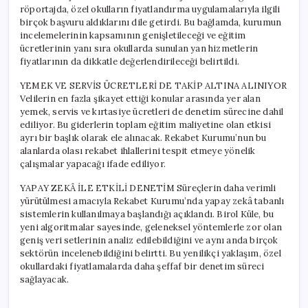
röportajda, özel okulların fiyatlandırma uygulamalarıyla ilgili
birçok başvuru aldıklarını dile getirdi. Bu bağlamda, kurumun
incelemelerinin kapsamının genişletileceği ve eğitim
ücretlerinin yanı sıra okullarda sunulan yan hizmetlerin
fiyatlarının da dikkatle değerlendirileceği belirtildi.
YEMEK VE SERVİS ÜCRETLERİ DE TAKİP ALTINA ALINIYOR
Velilerin en fazla şikayet ettiği konular arasında yer alan
yemek, servis ve kırtasiye ücretleri de denetim sürecine dahil
ediliyor. Bu giderlerin toplam eğitim maliyetine olan etkisi
ayrı bir başlık olarak ele alınacak. Rekabet Kurumu’nun bu
alanlarda olası rekabet ihlallerini tespit etmeye yönelik
çalışmalar yapacağı ifade ediliyor.
YAPAY ZEKÂ İLE ETKİLİ DENETİM Süreçlerin daha verimli
yürütülmesi amacıyla Rekabet Kurumu’nda yapay zekâ tabanlı
sistemlerin kullanılmaya başlandığı açıklandı. Birol Küle, bu
yeni algoritmalar sayesinde, geleneksel yöntemlerle zor olan
geniş veri setlerinin analiz edilebildiğini ve aynı anda birçok
sektörün incelenebildiğini belirtti. Bu yenilikçi yaklaşım, özel
okullardaki fiyatlamalarda daha şeffaf bir denetim süreci
sağlayacak.