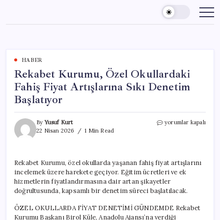
Skip
to
content
HABER
Rekabet Kurumu, Özel Okullardaki
Fahiş Fiyat Artışlarına Sıkı Denetim
Başlatıyor
Rekabet
By
Yusuf Kurt
yorumlar kapalı
Kurumu,
22 Nisan 2026
1 Min Read
Özel
Okullardaki
Fahiş
Rekabet Kurumu, özel okullarda yaşanan fahiş fiyat artışlarını
Fiyat
incelemek üzere harekete geçiyor. Eğitim ücretleri ve ek
Artışlarına
Sıkı
hizmetlerin fiyatlandırmasına dair artan şikayetler
Denetim
doğrultusunda, kapsamlı bir denetim süreci başlatılacak.
Başlatıyor
için
ÖZEL OKULLARDA FİYAT DENETİMİ GÜNDEMDE Rekabet
Kurumu Başkanı Birol Küle, Anadolu Ajansı’na verdiği