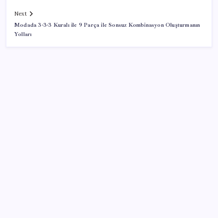
Next
Modada 3-3-3 Kuralı ile 9 Parça ile Sonsuz Kombinasyon Oluşturmanın
Yolları
SON YAZILAR
Resmi Gazete’de bugün (08.08.2026)
Google Messages’a Yeni Uzun Basma Menüsü Geldi
Yapay zeka bu kez gerçek bir canlı üretti
BDDK’den yatırım araçlarına yeni çerçeve: Bireysel