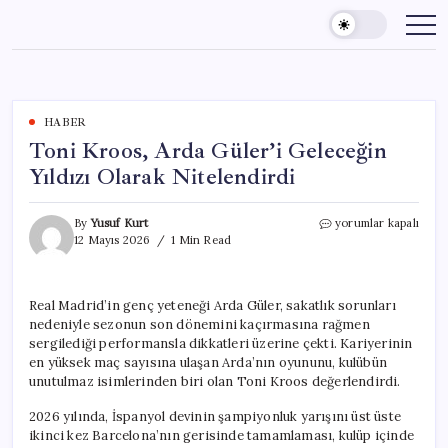
Skip
to
content
HABER
Toni Kroos, Arda Güler’i Geleceğin
Yıldızı Olarak Nitelendirdi
Toni
By
Yusuf Kurt
yorumlar kapalı
Kroos,
12 Mayıs 2026
1 Min Read
Arda
Güler’i
Geleceğin
Real Madrid’in genç yeteneği Arda Güler, sakatlık sorunları
Yıldızı
nedeniyle sezonun son dönemini kaçırmasına rağmen
Olarak
Nitelendirdi
sergilediği performansla dikkatleri üzerine çekti. Kariyerinin
için
en yüksek maç sayısına ulaşan Arda’nın oyununu, kulübün
unutulmaz isimlerinden biri olan Toni Kroos değerlendirdi.
2026 yılında, İspanyol devinin şampiyonluk yarışını üst üste
ikinci kez Barcelona’nın gerisinde tamamlaması, kulüp içinde