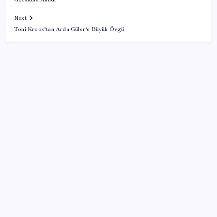
Next
Toni Kroos’tan Arda Güler’e Büyük Övgü
SON YAZILAR
Türk şirketinden Avrupa’ya kritik yatırım: Yeni şirket
resmen kuruldu
Milyonların Gözü TBMM’de: Kademeli emeklilik
çıkacak mı, kimleri kapsıyor?
Muhalefet ikinci çözüm sürecine ne diyor? Aceleye