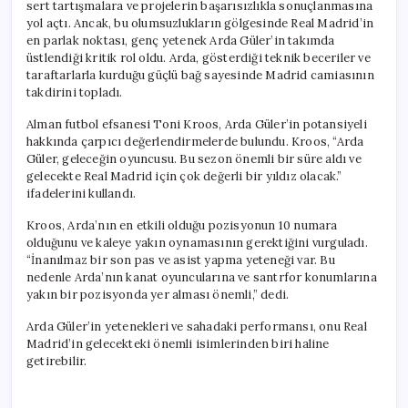
sert tartışmalara ve projelerin başarısızlıkla sonuçlanmasına
yol açtı. Ancak, bu olumsuzlukların gölgesinde Real Madrid’in
en parlak noktası, genç yetenek Arda Güler’in takımda
üstlendiği kritik rol oldu. Arda, gösterdiği teknik beceriler ve
taraftarlarla kurduğu güçlü bağ sayesinde Madrid camiasının
takdirini topladı.
Alman futbol efsanesi Toni Kroos, Arda Güler’in potansiyeli
hakkında çarpıcı değerlendirmelerde bulundu. Kroos, “Arda
Güler, geleceğin oyuncusu. Bu sezon önemli bir süre aldı ve
gelecekte Real Madrid için çok değerli bir yıldız olacak.”
ifadelerini kullandı.
Kroos, Arda’nın en etkili olduğu pozisyonun 10 numara
olduğunu ve kaleye yakın oynamasının gerektiğini vurguladı.
“İnanılmaz bir son pas ve asist yapma yeteneği var. Bu
nedenle Arda’nın kanat oyuncularına ve santrfor konumlarına
yakın bir pozisyonda yer alması önemli,” dedi.
Arda Güler’in yetenekleri ve sahadaki performansı, onu Real
Madrid’in gelecekteki önemli isimlerinden biri haline
getirebilir.