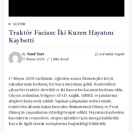
EĞITIM
Traktör Faciası: İki Kuzen Hayatını
Kaybetti
Traktör
By
Yusuf Kurt
yorumlar kapalı
Faciası:
17 Mayıs 2026
1 Min Read
İki
Kuzen
Hayatını
17 Mayıs 2026 tarihinde, öğleden sonra Ekmekçiler köyü
Kaybetti
yakınlarında korkunç bir kaza meydana geldi. Kontrolden
için
çıkan bir traktör devrildi ve iki kuzen bu kazanın kurbanı oldu.
Olayın ardından, bölgeye AFAD, sağlık, UMKE ve jandarma
ekipleri hızla sevk edildi. Yapılan çalışmalar neticesinde,
traktörün altında kalan kuzenler Muhammed Güneş ve Fırat
Güneş’in yaşamlarını yitirdiği tespit edildi. Hayatını kaybeden
kuzenlerin cenazeleri, otopsi işlemleri için morga kaldırıldı.
Kaza ile ilgili olarak soruşturma başlatıldığı bildirildi.