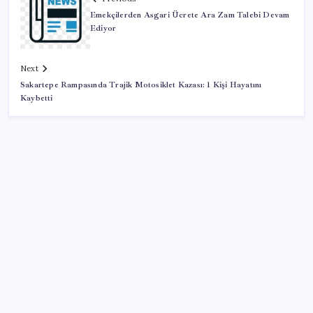
Emekçilerden Asgari Ücrete Ara Zam Talebi Devam
Ediyor
Next
Sakartepe Rampasında Trajik Motosiklet Kazası: 1 Kişi Hayatını
Kaybetti
SON YAZILAR
Resmi Gazete’de bugün (08.08.2026)
Google Messages’a Yeni Uzun Basma Menüsü Geldi