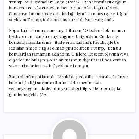
Trump, bu suçlamalara karşı çıkarak, “Ben tecavüzcü değilim,
kimseye tecavüz etmedim, ben bir pedofili değilim.” dedi.
Sunucuya, bu tür ifadeleri okuduğu için “utanması gerektiğini”
söyleyen Trump, iddiaların asılsız olduğunu vurguladı.
Röportajda Trump, sunucuya hitaben, “O bölümü okumanızı
bekliyordum, çünkü okuyacağınızı biliyordum. Çünkü siz
korkunç insanlarsınız.” ifadelerini kullandı. Kendisiyle bu
iddiaların hiçbir ilgisi olmadığını belirten Trump, “Ben bu
konulardan tamamen aklandım. O işlere, Epstein olayına veya
diğerlerine bulaşmış olanlar, masanın diğer tarafında oturan
sizin arkadaşlarınızdır.” şeklinde konuştu.
Zanlı Allen’in notlarında, “Artık bir pedofilin, tecavüzcünün ve
hainin işlediği suçlarla ellerimi kirletmesine izin
vermeyeceğim.” ifadesinin yer aldığı bilgisi de röportajda
gündeme geldi. (AA)