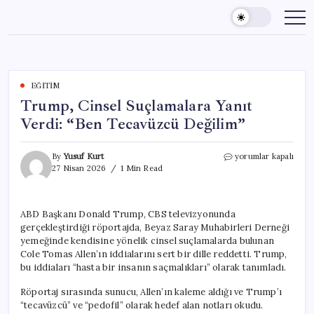
Skip
to
content
EĞITIM
Trump, Cinsel Suçlamalara Yanıt
Verdi: “Ben Tecavüzcü Değilim”
Trump,
By
Yusuf Kurt
yorumlar kapalı
Cinsel
27 Nisan 2026
1 Min Read
Suçlamalara
Yanıt
Verdi:
ABD Başkanı Donald Trump, CBS televizyonunda
“Ben
gerçekleştirdiği röportajda, Beyaz Saray Muhabirleri Derneği
Tecavüzcü
Değilim”
yemeğinde kendisine yönelik cinsel suçlamalarda bulunan
için
Cole Tomas Allen’ın iddialarını sert bir dille reddetti. Trump,
bu iddiaları “hasta bir insanın saçmalıkları” olarak tanımladı.
Röportaj sırasında sunucu, Allen’ın kaleme aldığı ve Trump’ı
“tecavüzcü” ve “pedofil” olarak hedef alan notları okudu.