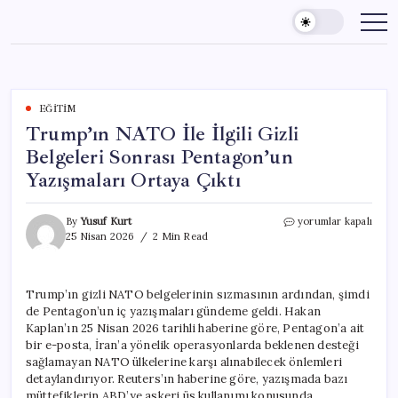
Skip
to
content
EĞITIM
Trump’ın NATO İle İlgili Gizli
Belgeleri Sonrası Pentagon’un
Yazışmaları Ortaya Çıktı
Trump’ın
By
Yusuf Kurt
yorumlar kapalı
NATO
25 Nisan 2026
2 Min Read
İle
İlgili
Gizli
Trump’ın gizli NATO belgelerinin sızmasının ardından, şimdi
Belgeleri
de Pentagon’un iç yazışmaları gündeme geldi. Hakan
Sonrası
Pentagon’un
Kaplan’ın 25 Nisan 2026 tarihli haberine göre, Pentagon’a ait
Yazışmaları
bir e-posta, İran’a yönelik operasyonlarda beklenen desteği
Ortaya
sağlamayan NATO ülkelerine karşı alınabilecek önlemleri
Çıktı
detaylandırıyor. Reuters’ın haberine göre, yazışmada bazı
için
müttefiklerin ABD’ye askeri üs kullanımı konusunda