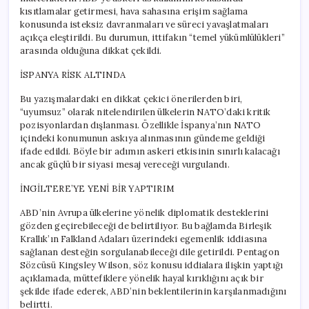
kısıtlamalar getirmesi, hava sahasına erişim sağlama
konusunda isteksiz davranmaları ve süreci yavaşlatmaları
açıkça eleştirildi. Bu durumun, ittifakın “temel yükümlülükleri”
arasında olduğuna dikkat çekildi.
İSPANYA RİSK ALTINDA
Bu yazışmalardaki en dikkat çekici önerilerden biri,
“uyumsuz” olarak nitelendirilen ülkelerin NATO’daki kritik
pozisyonlardan dışlanması. Özellikle İspanya’nın NATO
içindeki konumunun askıya alınmasının gündeme geldiği
ifade edildi. Böyle bir adımın askeri etkisinin sınırlı kalacağı
ancak güçlü bir siyasi mesaj vereceği vurgulandı.
İNGİLTERE’YE YENİ BİR YAPTIRIM
ABD’nin Avrupa ülkelerine yönelik diplomatik desteklerini
gözden geçirebileceği de belirtiliyor. Bu bağlamda Birleşik
Krallık’ın Falkland Adaları üzerindeki egemenlik iddiasına
sağlanan desteğin sorgulanabileceği dile getirildi. Pentagon
Sözcüsü Kingsley Wilson, söz konusu iddialara ilişkin yaptığı
açıklamada, müttefiklere yönelik hayal kırıklığını açık bir
şekilde ifade ederek, ABD’nin beklentilerinin karşılanmadığını
belirtti.