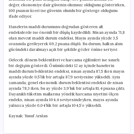
değer, ekonomiye dair güvenin olumsuz olduğunu gösterirken,
100 puanın üzeri ise güvenin olumlu bir gösterge olduğunu
ifade ediyor.
Hanelerin maddi durumunu doğrudan gösteren alt
endekslerde ise önemli bir düşüş kaydedildi. Nisan ayında 71,8
olan mevcut maddi durum endeksi, Mayıs ayında yüzde 3,5
oranında gerileyerek 69,2 puana düştü. Bu durum, halkın alım
gücündeki daralmayı açık bir şekilde gözler önüne seriyor.
Gelecek dönem beklentileri ve harcama eğilimleri ise sınırlı
bir değişim gösterdi. Önümüzdeki 12 ay içinde hanelerin
maddi durum beklentisi endeksi, nisan ayında 87,5 iken mayıs
ayında yüzde 0,5’lik bir artışla 87,9 seviyesine yükseldi. Aynı
zamanda, genel ekonomik durum beklentisi endeksi de nisan
ayında 78,3 iken, bu ay yüzde 3,9’luk bir artışla 81,4 puana çıktı.
Dayanıklı tüketim mallarına yönelik harcama niyetini ölçen
endeks, nisan ayında 104,4 seviyesindeyken, mayıs ayında
yalnızca yüzde 0,04’lük bir artışla 104,5’e yükseldi.
Kaynak: Yusuf Arslan