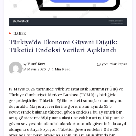
HABER
Türkiye’de Ekonomi Güveni Düşük:
Tüketici Endeksi Verileri Açıklandı
Türkiye’de
By
Yusuf Kurt
yorumlar kapalı
Ekonomi
18 Mayıs 2026
1 Min Read
Güveni
Düşük:
Tüketici
18 Mayıs 2026 tarihinde Türkiye İstatistik Kurumu (TÜİK) ve
Endeksi
Türkiye Cumhuriyet Merkez Bankası (TCMB) iş birliğiyle
Verileri
Açıklandı
gerçekleştirilen Tüketici Eğilim Anketi sonuçları kamuoyuna
için
duyuruldu. Mayıs ayı verilerine göre, nisan ayında 85,5
seviyesinde bulunan tüketici güven endeksi, bu ay sınırlı bir
artış göstererek 85,8 puana ulaştı. Ancak bu artış, 100 puanlık
güven seviyesinin altında kalarak ekonomik güvenin hala zayıf
olduğunu ortaya koyuyor. Tüketici güven endeksi, 0 ile 200
arasında bir puan aralığına sahip. 100 puanın altında bir