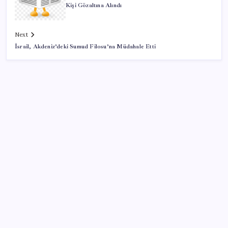
Kişi Gözaltına Alındı
Next
İsrail, Akdeniz’deki Sumud Filosu’na Müdahale Etti
SON YAZILAR
Türk şirketinden Avrupa’ya kritik yatırım: Yeni şirket
resmen kuruldu
Milyonların Gözü TBMM’de: Kademeli emeklilik
çıkacak mı, kimleri kapsıyor?