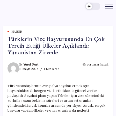
Skip
to
content
HABER
Türklerin Vize Başvurusunda En Çok
Tercih Ettiği Ülkeler Açıklandı:
Yunanistan Zirvede
Türklerin
By
Yusuf Kurt
yorumlar kapalı
Vize
11 Mayıs 2026
1 Min Read
Başvurusunda
En
Çok
Türk vatandaşlarının Avrupa’ya seyahat etmek için
Tercih
başvurdukları Schengen vizeleri hakkında güncel veriler
Ettiği
Ülkeler
paylaşıldı. Seyahat planı yapan Türkler için vize sürecindeki
Açıklandı:
zorluklar, uzun bekleme süreleri ve artan ret oranları
Yunanistan
gündemdeki sıcak konular arasında yer alıyor. Ancak, en çok
Zirvede
başvuru yapılan ülkeler ve onay oranları da netleşti.
için