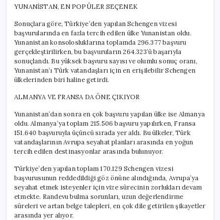
YUNANİSTAN, EN POPÜLER SEÇENEK
Sonuçlara göre, Türkiye’den yapılan Schengen vizesi
başvurularında en fazla tercih edilen ülke Yunanistan oldu.
Yunanistan konsolosluklarına toplamda 296.377 başvuru
gerçekleştirilirken, bu başvuruların 264.323’ü başarıyla
sonuçlandı. Bu yüksek başvuru sayısı ve olumlu sonuç oranı,
Yunanistan’ı Türk vatandaşları için en erişilebilir Schengen
ülkelerinden biri haline getirdi.
ALMANYA VE FRANSA DA ÖNE ÇIKIYOR
Yunanistan’dan sonra en çok başvuru yapılan ülke ise Almanya
oldu. Almanya’ya toplam 215.506 başvuru yapılırken, Fransa
151.640 başvuruyla üçüncü sırada yer aldı. Bu ülkeler, Türk
vatandaşlarının Avrupa seyahat planları arasında en yoğun
tercih edilen destinasyonlar arasında bulunuyor.
Türkiye’den yapılan toplam 170.129 Schengen vizesi
başvurusunun reddedildiği göz önüne alındığında, Avrupa’ya
seyahat etmek isteyenler için vize sürecinin zorlukları devam
etmekte. Randevu bulma sorunları, uzun değerlendirme
süreleri ve artan belge talepleri, en çok dile getirilen şikayetler
arasında yer alıyor.