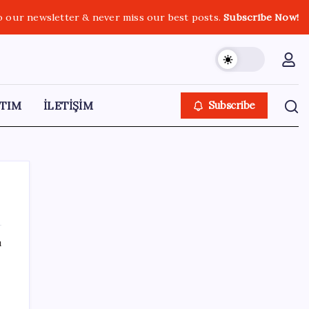
o our newsletter & never miss our best posts.
Subscribe Now!
TIM
İLETİŞİM
Subscribe
ı
SON YAZILAR
Türk şirketinden Avrupa’ya kritik yatırım:
Yeni şirket resmen kuruldu