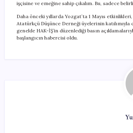
işçisine ve emeğine sahip çıkalım. Bu, sadece belirli
Daha önceki yıllarda Yozgat’ta 1 Mayıs etkinlikleri,
Atatürkçü Düşünce Derneği üyelerinin katılımıyla c
genelde HAK-İŞ’in düzenlediği basın açıklamalarıyla s
başlangıcın habercisi oldu.
Yu