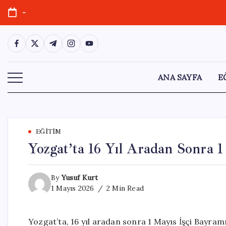
Skip
-
to
content
https://www.facebook.com/
https://twitter.com/
https://t.me/
https://www.instagram.com/
https://youtube.com/
ANA SAYFA
E
EĞITIM
Yozgat’ta 16 Yıl Aradan Sonra 
By
Yusuf Kurt
1 Mayıs 2026
2 Min Read
Yozgat’ta, 16 yıl aradan sonra 1 Mayıs İşçi Bayramı