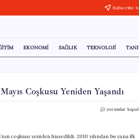
Subscribe t
ĞİTİM
EKONOMİ
SAĞLIK
TEKNOLOJİ
TANI
1 Mayıs Coşkusu Yeniden Yaşandı
Yozgat’ta
yorumlar kapal
16
Yıl
Aradan
Sonra
’nın coşkusu yeniden hissedildi. 2010 yılından bu yana ilk