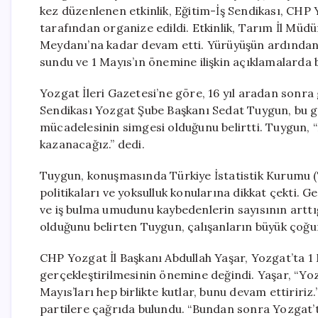
kez düzenlenen etkinlik, Eğitim-İş Sendikası, CHP
tarafından organize edildi. Etkinlik, Tarım İl Müd
Meydanı’na kadar devam etti. Yürüyüşün ardından, s
sundu ve 1 Mayıs’ın önemine ilişkin açıklamalarda 
Yozgat İleri Gazetesi’ne göre, 16 yıl aradan sonra
Sendikası Yozgat Şube Başkanı Sedat Tuygun, bu gü
mücadelesinin simgesi olduğunu belirtti. Tuygun,
kazanacağız.” dedi.
Tuygun, konuşmasında Türkiye İstatistik Kurumu (TÜ
politikaları ve yoksulluk konularına dikkat çekti. Ge
ve iş bulma umudunu kaybedenlerin sayısının arttığı
olduğunu belirten Tuygun, çalışanların büyük çoğ
CHP Yozgat İl Başkanı Abdullah Yaşar, Yozgat’ta 1
gerçekleştirilmesinin önemine değindi. Yaşar, “Yozg
Mayıs’ları hep birlikte kutlar, bunu devam ettiririz
partilere çağrıda bulundu. “Bundan sonra Yozgat’ta