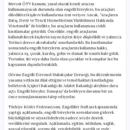
Mevcut ÖTV Kanunu, yasal olarak kendi aracını
kullanamayacak durumda olan engelli bireylere, bu araçları
diledikleri kişilere kullandırma izni veriyor. Ancak, “Araçların
Satış, Devir ve Tescil Hizmetlerinin Yürütülmesi Hakkında
Yönetmelik” ile birlikte, bu araçların kullanımına ciddi
kısıtlamalar getirildi. Öncelikle, engelli araçlarını
kullanabilecek kişilerin sayısı üçten ikiye düşürüldü ve yalnızca
‘birinci derece akrabalarla’ sınırlandırıldı. Bu kısıtlamalar
sonucunda engelli bireylerin araçlarını kullanma hakkı,
yalnızca eş, çocuk, kardeş, gelin ve damat ile sınırlı hale geldi.
Torunlar, iki veya daha fazla olan çocuklar ve komşular ise bu
kapsamın dışında bırakıldı.
Görme Engelli Evrensel Hukukçular Derneği, bu düzenlemenin
yasama yetkisini ihlal ettiğini ve temel hakları kısıtladığını
belirterek İçişleri Bakanlığı ile Adalet Bakanlığı aleyhine dava
açtı. Engelli bireyler, Danıştay’da bekleyen davanın bir an
önce sonuçlanmasını talep ediyorlar.
Türkiye Körler Federasyonu, Engelliler Haftası kapsamında
yaptığı açıklamada, engelli bireylerin sorunlarının giderek
büyüdüğünü ve siyasi liderlerin sadece sözde destek
verdiklerini vurguladı. Açıklamada, eğitim, istihdam, sağlık,
sosyal güvenlik, ayrımcılık, erişilebilirlik, işsizlik ve evde