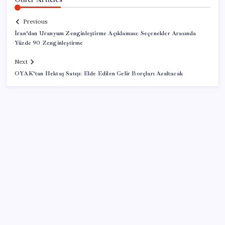
Previous
İran’dan Uranyum Zenginleştirme Açıklaması: Seçenekler Arasında
Yüzde 90 Zenginleştirme
Next
OYAK’tan Hektaş Satışı: Elde Edilen Gelir Borçları Azaltacak
SON YAZILAR
Resmi Gazete’de bugün (08.08.2026)
Google Messages’a Yeni Uzun Basma Menüsü Geldi