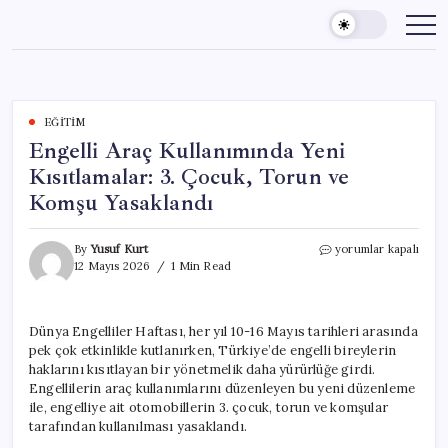
Skip
to
content
EĞITIM
Engelli Araç Kullanımında Yeni
Kısıtlamalar: 3. Çocuk, Torun ve
Komşu Yasaklandı
Engelli
By
Yusuf Kurt
yorumlar kapalı
Araç
12 Mayıs 2026
1 Min Read
Kullanımında
Yeni
Kısıtlamalar:
Dünya Engelliler Haftası, her yıl 10-16 Mayıs tarihleri arasında
3.
pek çok etkinlikle kutlanırken, Türkiye’de engelli bireylerin
Çocuk,
Torun
haklarını kısıtlayan bir yönetmelik daha yürürlüğe girdi.
ve
Engellilerin araç kullanımlarını düzenleyen bu yeni düzenleme
Komşu
ile, engelliye ait otomobillerin 3. çocuk, torun ve komşular
Yasaklandı
tarafından kullanılması yasaklandı.
için