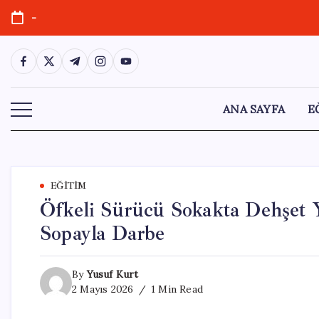
Skip
-
to
content
https://www.facebook.com/
https://twitter.com/
https://t.me/
https://www.instagram.com/
https://youtube.com/
ANA SAYFA
E
EĞITIM
Öfkeli Sürücü Sokakta Dehşet Ya
Sopayla Darbe
By
Yusuf Kurt
2 Mayıs 2026
1 Min Read