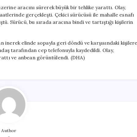
Yarattı:
üzerine aracını sürerek büyük bir tehlike yarattı. Olay,
Araçla
atlerinde gerçekleşti. Çekici sürücüsü ile mahalle esnafı
Saldırı
. Sürücü, bu sırada aracına bindi ve tartıştığı kişilerin
ve
Sonrasında
Sopayla
 inerek elinde sopayla geri döndü ve karşısındaki kişiler
Darbe
ndaş tarafından cep telefonuyla kaydedildi. Olay,
için
rattı ve anbean görüntülendi. (DHA)
Author