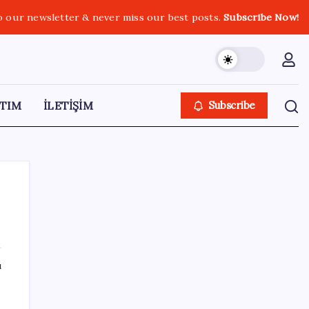
o our newsletter & never miss our best posts.
Subscribe Now!
TIM
İLETİŞİM
Subscribe
SON YAZILAR
ı
Google Messages’a Yeni Uzun Basma
Menüsü Geldi