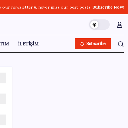
o our newsletter & never miss our best posts.
Subscribe Now!
TIM
İLETİŞİM
Subscribe
SON YAZILAR
Türk şirketinden Avrupa’ya kritik yatırım:
Yeni şirket resmen kuruldu