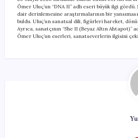
Ömer Uluç’un “DNA II” adlı eseri büyük ilgi gördü.
dair derinlemesine araştırmalarının bir yansıması 
buldu. Uluç’un sanatsal dili, figürleri hareket, dö
Ayrıca, sanatçının “She II (Beyaz Altın Ahtapot)” adl
Ömer Uluç’un eserleri, sanatseverlerin ilgisini ç
Yu