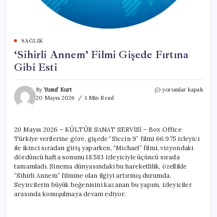
SAĞLIK
‘Sihirli Annem’ Filmi Gişede Fırtına
Gibi Esti
‘Sihirli
By
Yusuf Kurt
yorumlar kapalı
Annem’
20 Mayıs 2026
1 Min Read
Filmi
Gişede
Fırtına
20 Mayıs 2026 – KÜLTÜR SANAT SERVİSİ – Box Office
Gibi
Türkiye verilerine göre, gişede “Siccin 9” filmi 66.975 izleyici
Esti
için
ile ikinci sıradan giriş yaparken, “Michael” filmi, vizyondaki
dördüncü hafta sonunu 18.583 izleyiciyle üçüncü sırada
tamamladı. Sinema dünyasındaki bu hareketlilik, özellikle
“Sihirli Annem” filmine olan ilgiyi artırmış durumda.
Seyircilerin büyük beğenisini kazanan bu yapım, izleyiciler
arasında konuşulmaya devam ediyor.