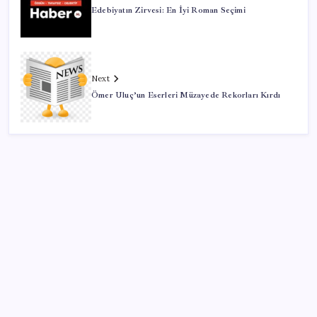
Edebiyatın Zirvesi: En İyi Roman Seçimi
Next
Ömer Uluç’un Eserleri Müzayede Rekorları Kırdı
SON YAZILAR
Resmi Gazete’de bugün (08.08.2026)